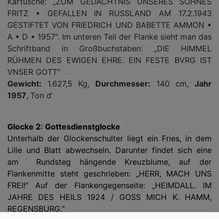
Kartusche: „ZUM GEDÄCHTNIS UNSERES SOHNES
FRITZ • GEFALLEN IN RUSSLAND AM 17.2.1943
GESTIFTET VON FRIEDRICH UND BABETTE AMMON •
A • D • 1957". Im unteren Teil der Flanke sieht man das
Schriftband in Großbuchstaben: „DIE HIMMEL
RÜHMEN DES EWIGEN EHRE. EIN FESTE BVRG IST
VNSER GOTT"
Gewicht:
1.627,5 Kg,
Durchmesser:
140 cm,
Jahr
1957
,
Ton d’
Glocke 2: Gottesdienstglocke
Unterhalb der Glockenschulter liegt ein Fries, in dem
Lilie und Blatt abwechseln. Darunter findet sich eine
am Rundsteg hängende Kreuzblume, auf der
Flankenmitte steht geschrieben: „HERR, MACH UNS
FREI!" Auf der Flankengegenseite: „HEIMDALL. IM
JAHRE DES HEILS 1924 / GOSS MICH K. HAMM,
REGENSBURG."