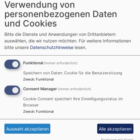
Gewicht:
900 Kg,
Durchmesser:
120 cm,
Jahr 1924
,
Verwendung von
Ton f’
personenbezogenen Daten
Glocke 3: Gebetsglocke
und Cookies
Unterhalb der Glockenschulter steht in einem
Bitte die Dienste und Anwendungen von Drittanbietern
Schriftband: "DANKET DEM HERRN, DENN ER IST
auswählen, die wir nutzen möchten.
Für weitere Informationen
FREUNDLICH, UND SEINE GÜTE WÄHRET EWIGLICH".
bitte unsere
Datenschutzhinweise
lesen.
In der Flankenmitte findet sich ein Relief in Ritztechnik
graviert: „Zwei Betende vor einem Kreuz" auf der
Funktional
(immer erforderlich)
Flankengegenseite die Kartusche: "GESTIFTET VON
FRIEDRICH, HANS / U. ERICH AMMON IM JAHRE DES
Speichern von Daten: Cookie für die Benutzersitzung
Zweck
:
Funktional
HEILS / 1957"
Gewicht:
665 Kg,
Durchmesser:
105 cm,
Jahr 1957
,
Consent Manager
(immer erforderlich)
Ton g’
Cookie Consent speichert Ihre Einwilligungsstatus im
Browser
Glocke 4: Vaterunserglocke
Zweck
:
Funktional
Unterhalb der Glockenschulter vermerkt
ein Schriftband: „VERGIB VNS VNSERE SCHVLD WIE
Auswahl akzeptieren
Alle akzeptieren
WIR VERGEBEN VNSEREN SCHVLDIGERN". In der
Flankenmitte zeigt ein Relief: „Den liebenden Vater mit
Realisiert mit Klaro!