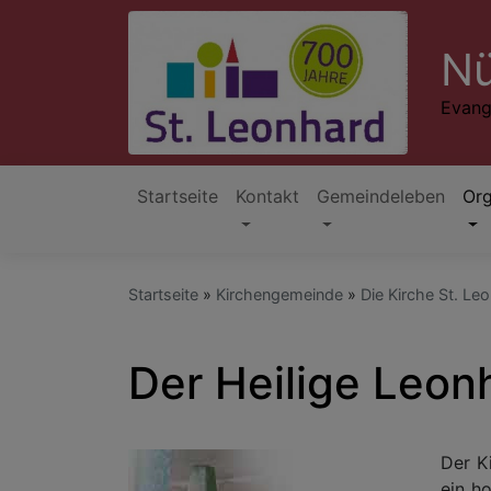
Direkt
zum
Nü
Inhalt
Evang
Startseite
Kontakt
Gemeindeleben
Org
Hauptnavigation
Startseite
Kirchengemeinde
Die Kirche St. Le
Der Heilige Leon
Der K
ein h