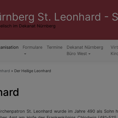
rnberg St. Leonhard - 
elisch im Dekanat Nürnberg
anisation
Formulare
Termine
Dekanat Nürnberg
Virt
Büro West
Kir
onhard
Der Heilige Leonhard
hard
irchenpatron St. Leonhard wurde im Jahre 490 als Sohn he
ohes Amt am Hofe des Frankenkönigs Chlodwig (481-511).