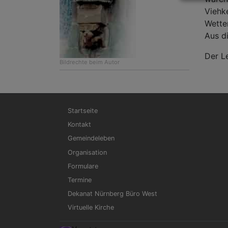
Viehk
Wette
Aus d
Der L
Bildrechte
beim Autor
Hauptnavigation
Startseite
Kontakt
Gemeindeleben
Organisation
Formulare
Termine
Dekanat Nürnberg Büro West
Virtuelle Kirche