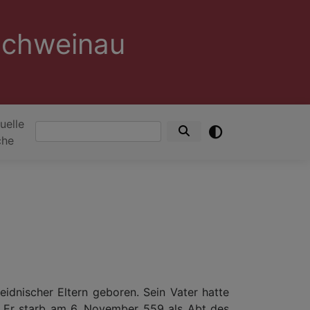
Schweinau
uelle
Suche
che
idnischer Eltern geboren. Sein Vater hatte
 Er starb am 6. November 559 als Abt des