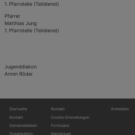
1. Pfarrstelle (Teildienst)
Pfarrer
Matthias Jung
1. Pfarrstelle (Teildienst)
Jugenddiakon
Armin Röder
Hauptnavigation
Fußbereichsmenü
Benutzerme
Startseite
Kontakt
Anmelden
Kontakt
Cookie-Einstellungen
Gemeindeleben
Formulare
Organisation
Impressum