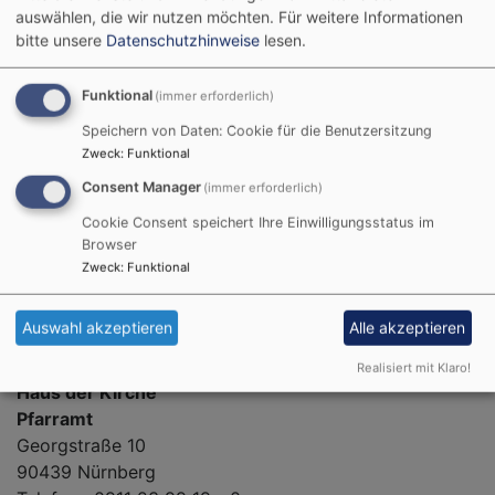
auswählen, die wir nutzen möchten.
Für weitere Informationen
bitte unsere
Datenschutzhinweise
lesen.
Funktional
(immer erforderlich)
Speichern von Daten: Cookie für die Benutzersitzung
Zweck
:
Funktional
Bildrechte
beim Autor
Consent Manager
(immer erforderlich)
Cookie Consent speichert Ihre Einwilligungsstatus im
Browser
Zweck
:
Funktional
Auswahl akzeptieren
Alle akzeptieren
Bildrechte
beim Autor
Realisiert mit Klaro!
Haus der Kirche
Pfarramt
Georgstraße 10
90439 Nürnberg