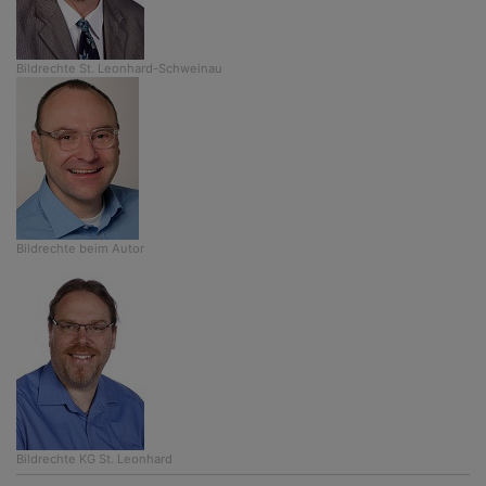
Bildrechte
St. Leonhard-Schweinau
Bildrechte
beim Autor
Bildrechte
KG St. Leonhard